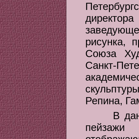
Петербург
директора
заведующ
рисунка, 
Союза Худ
Санкт-Пет
академич
скульптур
Репина, Га
В данной
пейзажи