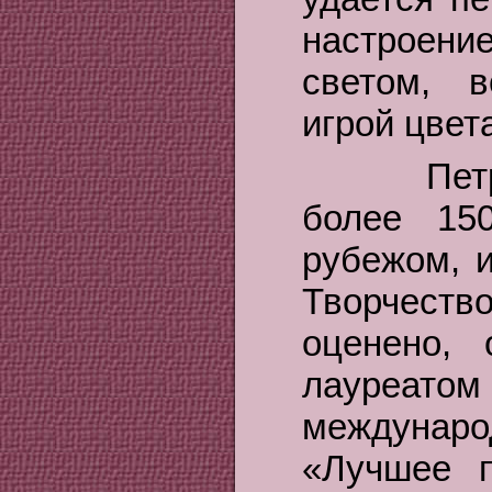
настроен
светом, 
игрой цвет
Петр Пе
более 15
рубежом, и
Творчест
оценено,
лауреа
междунаро
«Лучшее п