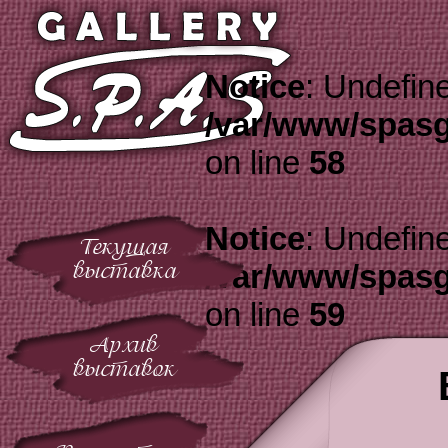
Notice
: Undefine
/var/www/spasg
on line
58
Notice
: Undefine
Текущая
выставка
/var/www/spasg
on line
59
Архив
выставок