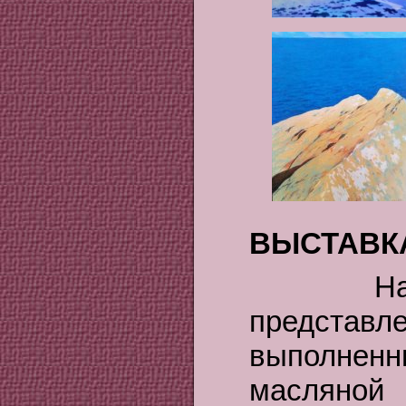
ВЫСТАВК
На выс
предст
выполненн
масляной