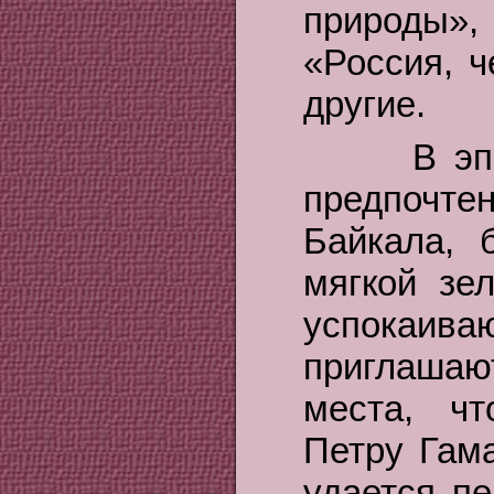
природы»
«Россия, ч
другие.
В эпоху 
предпочтен
Байкала,
мягкой зе
успокаива
приглашаю
места, ч
Петру Гам
удается пе