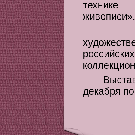
техник
живопис
Его ка
художест
россий
коллекцион
Выставка 
декабря по