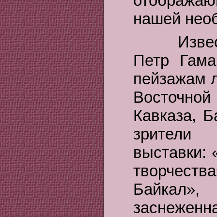
отображаю
нашей нео
Известны
Петр Гам
пейзажам л
Восточно
Кавказа, Б
зрители 
выставки: 
творчест
Байкал»
заснеженна