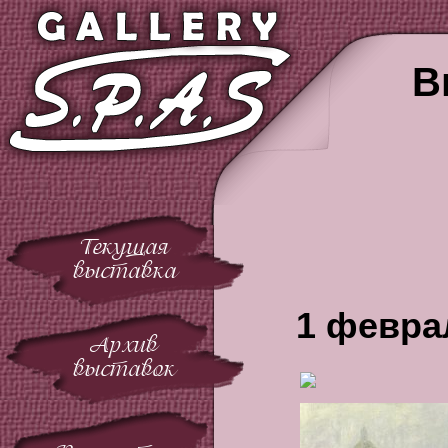
В
Текущая
выставка
1 февра
Архив
выставок