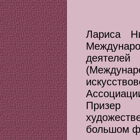
Лариса Н
Междунаро
деятеле
(Между
искусств
Ассоциаци
Призер
художеств
большом ф