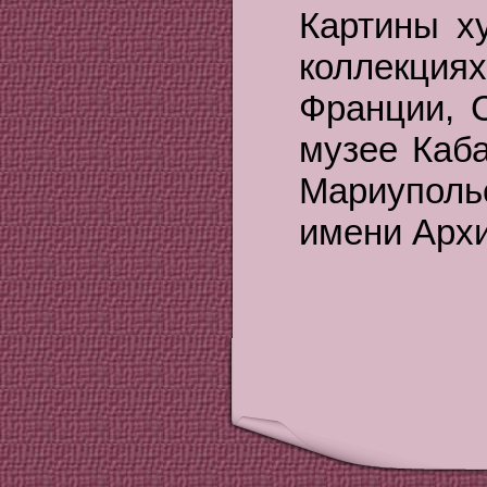
Картины х
коллекция
Франции, 
музее Каба
Мариупол
имени Арх